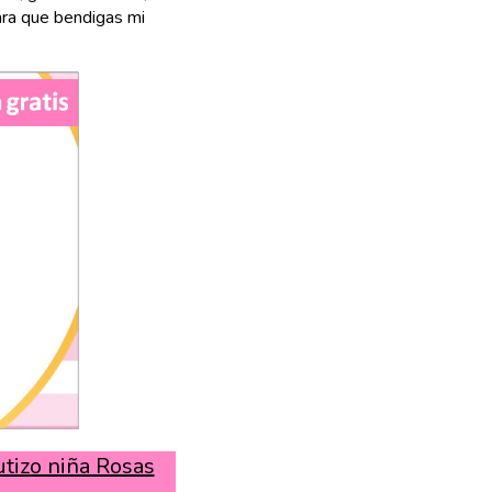
ara que bendigas mi
tizo niña Rosas