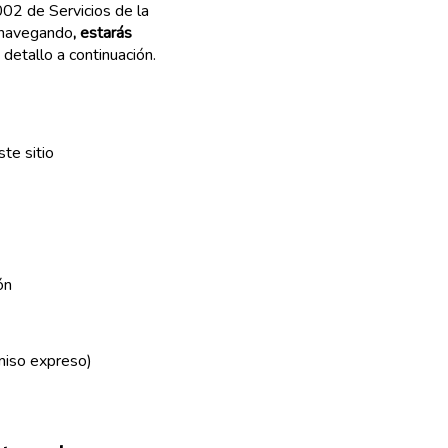
002 de Servicios de la
s navegando
, estarás
detallo a continuación.
ste sitio
ón
rmiso expreso)